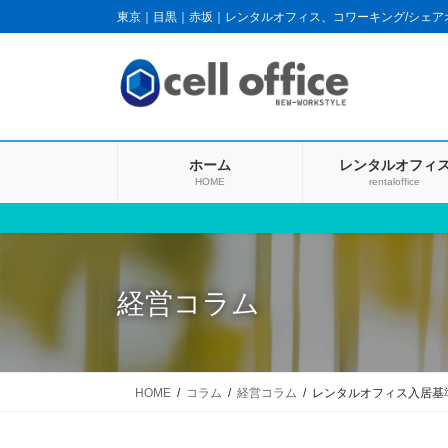
コ
ナ
東京｜目黒｜赤坂｜レンタルオフィス、コワーキング/シェ
ン
ビ
テ
ゲ
ン
ー
ツ
シ
に
ョ
移
ン
ホーム
レンタルオフィ
動
に
HOME
rentaloffice
移
動
経営コラム
HOME
コラム
経営コラム
レンタルオフィス入居基