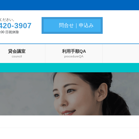
ください。
420-3907
問合せ｜申込み
8:00 日祝休除
貸会議室
利用手順QA
council
procedureQA