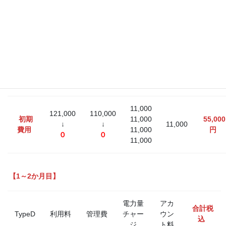
保険手
数料
ドアプ
アカウ
レート
合計税
TypeD
入会金
保証金
ント設
ポスト
込
定
表記
１Fカ
ード
11,000
121,000
110,000
初期
11,000
55,000
↓
↓
11,000
費用
11,000
円
０
０
11,000
【1～2か月目】
電力量
アカ
合計税
TypeD
利用料
管理費
チャー
ウン
込
ジ
ト料