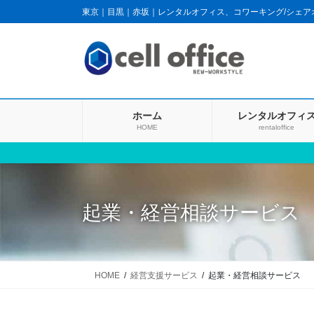
コ
ナ
東京｜目黒｜赤坂｜レンタルオフィス、コワーキング/シェ
ン
ビ
テ
ゲ
ン
ー
ツ
シ
に
ョ
移
ン
ホーム
レンタルオフィ
動
に
HOME
rentaloffice
移
動
起業・経営相談サービス
HOME
経営支援サービス
起業・経営相談サービス