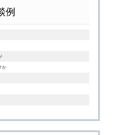
談例
が
すか