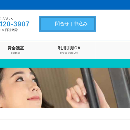
ください。
420-3907
問合せ｜申込み
8:00 日祝休除
貸会議室
利用手順QA
council
procedureQA